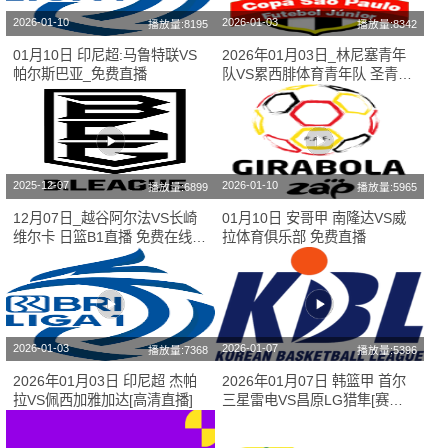
2026-01-10
2026-01-03
播放量:8195
播放量:8342
01月10日 印尼超:马鲁特联VS
2026年01月03日_林尼塞青年
帕尔斯巴亚_免费直播
队VS累西腓体育青年队 圣青杯
直播 赛事高清直播
2025-12-07
2026-01-10
播放量:6899
播放量:5965
12月07日_越谷阿尔法VS长崎
01月10日 安哥甲 南隆达VS威
维尔卡 日篮B1直播 免费在线高
拉体育俱乐部 免费直播
清直播
2026-01-03
2026-01-07
播放量:7368
播放量:5396
2026年01月03日 印尼超 杰帕
2026年01月07日 韩篮甲 首尔
拉VS佩西加雅加达[高清直播]
三星雷电VS昌原LG猎隼[赛事
高清直播]