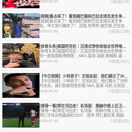
体育剪辑视频在线播放。本站提供最全的篮球视频足
阅读(126)
[2026-05-27]
球视频,集锦,录像。
[视频]看点来了！看到姆巴佩和巴拉圭球员发生争执，甲亢哥兴趣
[视频]看点来了！看到姆巴佩和巴拉圭球员发生争
执，甲亢哥兴趣来了！,法国,世界杯,姆巴佩,巴拉圭,
足球,精彩体育剪辑视频在线播放。本站提供最全的篮
阅读(1299)
[2026-07-05]
球视频足球视频,集锦,录像。
[体育头条]美国阿克伦｜沉浸式带你体验全世界唯一的一座詹姆斯
[体育头条]美国阿克伦｜沉浸式带你体验全世界唯一
的一座詹姆斯博物馆...,NBA,篮球,话题,詹姆斯,湖人,
精彩体育剪辑视频在线播放。本站提供最全的篮球视
阅读(2267)
[2026-04-04]
频足球视频,集锦,录像。
【今日视频】少林弟子！文班此前：他们展示了30秒的功夫，我们
【今日视频】少林弟子！文班此前：他们展示了30秒
的功夫，我们就被彻底折服,NBA,篮球,马刺,文班亚
马,精彩体育剪辑视频在线播放。本站提供最全的篮球
阅读(2103)
[2026-05-25]
视频足球视频,集锦,录像。
[值得一看]常在河边走！名场面：图赫尔换上后卫，拜仁守住对阿
[值得一看]常在河边走！名场面：图赫尔换上后卫，
拜仁守住对阿森纳的1比0！,德甲,拜仁慕尼黑,图赫尔,
欧冠,足球,精彩体育剪辑视频在线播放。本站提供最
阅读(425)
[2026-07-16]
全的篮球视频足球视频,集锦,录像。