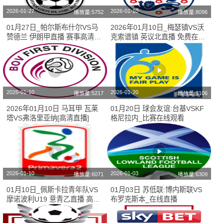
2026-01-27
2026-01-10
播放量:5752
播放量:8096
01月27日_帕尔斯布什尔VS马
2026年01月10日_梅瑟镇VS沃
赞德兰 伊朗甲直播 赛事高清直
克索谱镇 英议北直播 免费在线
播
高清直播
2026-01-10
2026-01-20
播放量:5217
播放量:3106
2026年01月10日 马耳甲 瓦莱
01月20日 球会友谊:台基VSKF
塔VS弗洛里亚纳[高清直播]
格尼拉内_比赛在线观看
2026-01-10
2026-01-03
播放量:6071
播放量:6309
01月10日_佩斯卡拉青年队VS
01月03日 苏低联:博内斯联VS
摩诺波利U19 意青乙直播 高清
布罗克斯本_在线直播
直播