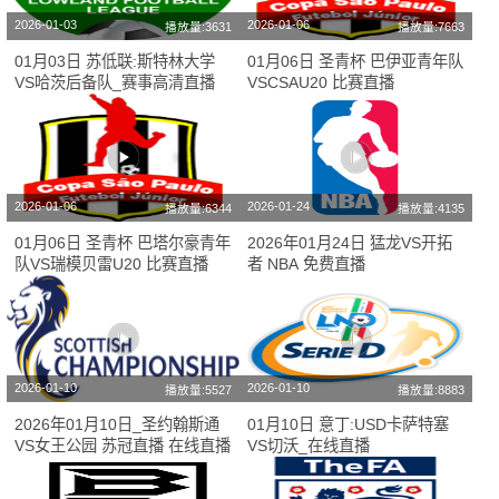
2026-01-03
2026-01-06
播放量:3631
播放量:7663
01月03日 苏低联:斯特林大学
01月06日 圣青杯 巴伊亚青年队
VS哈茨后备队_赛事高清直播
VSCSAU20 比赛直播
2026-01-06
2026-01-24
播放量:6344
播放量:4135
01月06日 圣青杯 巴塔尔豪青年
2026年01月24日 猛龙VS开拓
队VS瑞模贝雷U20 比赛直播
者 NBA 免费直播
2026-01-10
2026-01-10
播放量:5527
播放量:8883
2026年01月10日_圣约翰斯通
01月10日 意丁:USD卡萨特塞
VS女王公园 苏冠直播 在线直播
VS切沃_在线直播