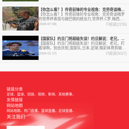
【你怎么看？】传奇前锋的专业视角：克劳奇谈梅罗的世界杯表现与
【你怎么看？】传奇前锋的专业视角：克劳奇谈梅罗
的世界杯表现与姆巴佩的统治力,世界杯,C罗,梅西,凯
恩,姆巴佩,哈兰德,Z原创,足球,精彩体育剪辑视频在线
阅读(2235)
[2026-07-08]
播放。本站提供最全的篮球视频足球视频,集锦,录
像。
【国家队】约旦门将超级失误！约旦解说：老兄，盯着球啊，别去庆
【国家队】约旦门将超级失误！约旦解说：老兄，盯
着球啊，别去庆祝,国家队,日本,足球,精彩体育剪辑视
频在线播放。本站提供最全的篮球视频足球视频,集
阅读(5027)
[2026-01-17]
锦,录像。
链接分类
足球
篮球
回放
视频
新闻
其他赛事
友情链接
网站地图
网站地图
热门直播
篮球直播
足球直播
关注我们