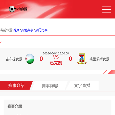
>
>
当前位置:
首页
其他赛事
热门比赛
2026-06-04 23:00:00
VS
0
0
吉布提女足
毛里求斯女足
已完赛
赛事介绍
赛事阵容
文字直播
赛事介绍