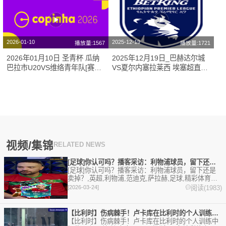
2026-01-10
2025-12-19
播放量:1567
播放量:1721
2026年01月10日 圣青杯 瓜纳
2025年12月19日_巴赫达尔城
巴拉市U20VS维络青年队[赛事
VS夏尔内塞拉莱西 埃塞超直播
高清直播]
免费直播
视频/集锦
RELATED NEWS
[足球]你认可吗？播客采访：利物浦球员，留下还是卖掉？
[足球]你认可吗？播客采访：利物浦球员，留下还是
卖掉？,英超,利物浦,范迪克,萨拉赫,足球,精彩体育剪
辑视频在线播放。本站提供最全的篮球视频足球视频,
阅读(1983)
[2026-03-24]
集锦,录像。
【比利时】伤病棘手！卢卡库在比利时的个人训练中捂住了小腿
【比利时】伤病棘手！卢卡库在比利时的个人训练中