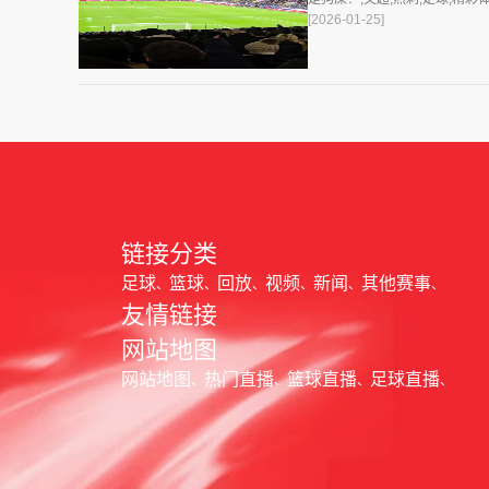
[2026-01-25]
的篮球视频足球视频,集锦,录像
链接分类
足球
篮球
回放
视频
新闻
其他赛事
友情链接
网站地图
网站地图
热门直播
篮球直播
足球直播