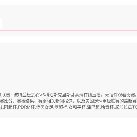
国足球甲级联赛 : 波特兰松之心VS科珀斯克里斯蒂高清在线直播，无插件观
赛比分、赛事结果、赛事相关新闻报道，以及美国足球甲级联赛的最新赛
,阿超杯,PDRM杯,泛美女足,塞超杯,女和平杯,津巴超,哈青杯,尼加拉瓜T