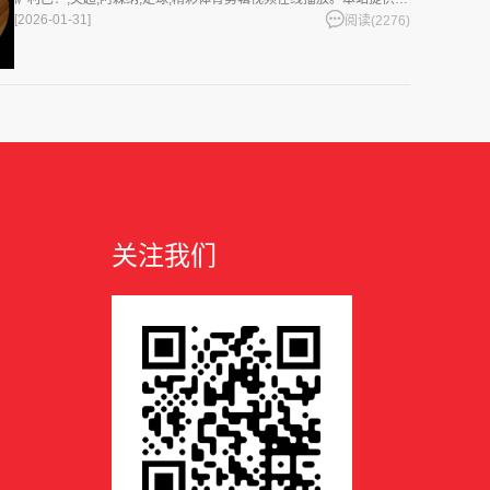
[2026-01-31]
全的篮球视频足球视频,集锦,录像。
阅读(2276)
关注我们