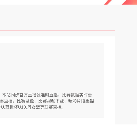
看比赛。本站同步官方直播源准时直播，比赛数据实时更
事直播，比赛录像，比赛视频下载，精彩片段集锦
CU,篮世杯U19,丹女篮等联赛直播。