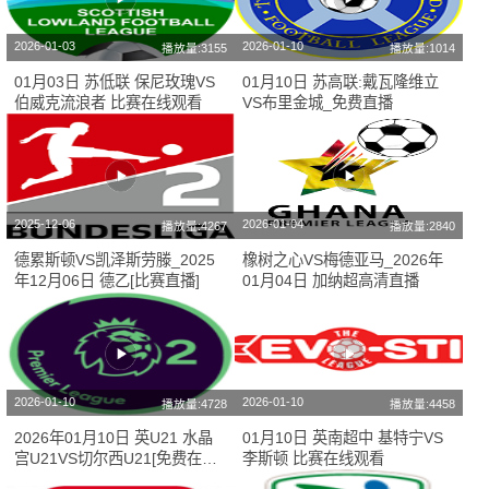
2026-01-03
2026-01-10
播放量:3155
播放量:1014
01月03日 苏低联 保尼玫瑰VS
01月10日 苏高联:戴瓦隆维立
伯威克流浪者 比赛在线观看
VS布里金城_免费直播
2025-12-06
2026-01-04
播放量:4267
播放量:2840
德累斯顿VS凯泽斯劳滕_2025
橡树之心VS梅德亚马_2026年
年12月06日 德乙[比赛直播]
01月04日 加纳超高清直播
2026-01-10
2026-01-10
播放量:4728
播放量:4458
2026年01月10日 英U21 水晶
01月10日 英南超中 基特宁VS
宫U21VS切尔西U21[免费在线
李斯顿 比赛在线观看
高清直播]