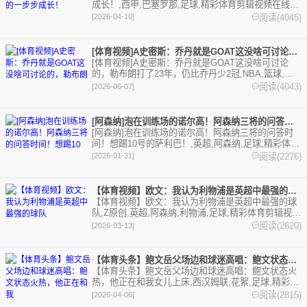
成长！,西甲,巴塞罗那,足球,精彩体育剪辑视频在线播
放。本站提供最全的篮球视频足球视频,集锦,录像。
阅读(4045)
[2026-04-10]
[体育视频]A史密斯：乔丹就是GOAT这没啥可讨论的，勒布朗
[体育视频]A史密斯：乔丹就是GOAT这没啥可讨论
的，勒布朗打了23年，仍比乔丹少2冠,NBA,篮球,湖
人,詹姆斯,公牛,乔丹,Z原创,精彩体育剪辑视频在线播
阅读(4043)
[2026-06-07]
放。本站提供最全的篮球视频足球视频,集锦,录像。
[阿森纳]泡在训练场的诺尔高！阿森纳三将的问答时间！想踢10
[阿森纳]泡在训练场的诺尔高！阿森纳三将的问答时
间！想踢10号的萨利巴！,英超,阿森纳,足球,精彩体育
剪辑视频在线播放。本站提供最全的篮球视频足球视
阅读(2276)
[2026-01-31]
频,集锦,录像。
【体育视频】欧文：我认为利物浦是英超中最强的球队
【体育视频】欧文：我认为利物浦是英超中最强的球
队,Z原创,英超,阿森纳,利物浦,足球,精彩体育剪辑视频
在线播放。本站提供最全的篮球视频足球视频,集锦,
阅读(2620)
[2026-03-13]
录像。
【体育头条】鲍文岳父场边和球迷高唱：鲍文状态火热，他正在和我
【体育头条】鲍文岳父场边和球迷高唱：鲍文状态火
热，他正在和我女儿上床,西汉姆联,花絮,足球,精彩体
育剪辑视频在线播放。本站提供最全的篮球视频足球
阅读(2815)
[2026-04-06]
视频,集锦,录像。