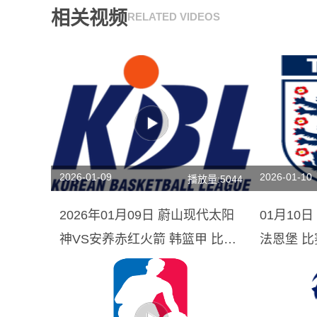
相关视频
RELATED VIDEOS
2026-01-09
2026-01-10
播放量:5044
2026年01月09日 蔚山现代太阳
01月10
神VS安养赤红火箭 韩篮甲 比赛
法恩堡 
在线观看