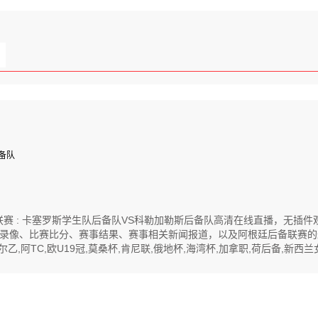
备队
根廷后备联赛 : 卡塞罗斯学生队后备队VS科勒加勒斯后备队高清在线直播，
录像、比赛比分、赛事结果、赛事相关新闻报道，以及阿根廷后备联赛的
乙,阿TC,欧U19冠,莫桑杯,肯尼联,俄地杯,海湾杯,加拿职,荷后备,新西