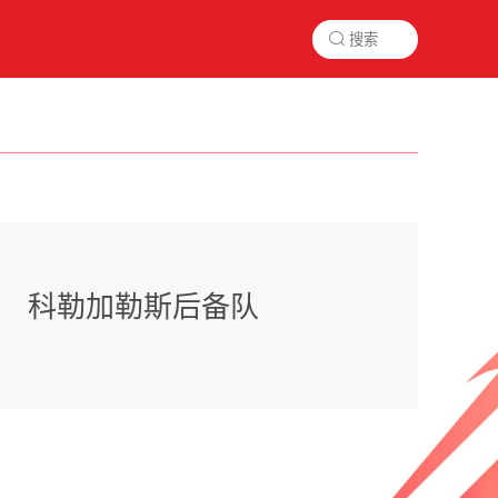

科勒加勒斯后备队