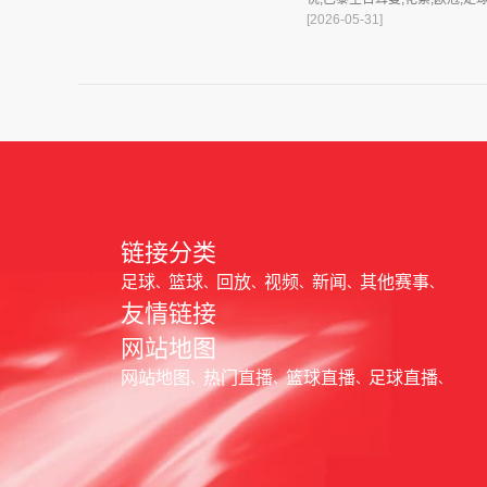
[2026-05-31]
提供最全的篮球视频足球视频,
链接分类
足球
篮球
回放
视频
新闻
其他赛事
友情链接
网站地图
网站地图
热门直播
篮球直播
足球直播