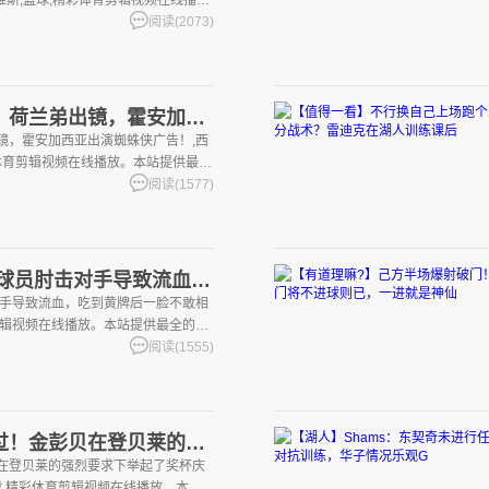
,戴维斯,篮球,精彩体育剪辑视频在线播
球视频,集锦,录像。
阅读(2073)
[体育头条]️梦幻联动！荷兰弟出镜，霍安加西亚出演蜘蛛侠广告
出镜，霍安加西亚出演蜘蛛侠广告！,西
彩体育剪辑视频在线播放。本站提供最全
。
阅读(1577)
[视频/集锦]朝鲜女足球员肘击对手导致流血，吃到黄牌后一脸不
击对手导致流血，吃到黄牌后一脸不敢相
育剪辑视频在线播放。本站提供最全的篮
阅读(1555)
[体育头条]实在拗不过！金彭贝在登贝莱的强烈要求下举起了奖杯
贝在登贝莱的强烈要求下举起了奖杯庆
足球,精彩体育剪辑视频在线播放。本站