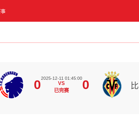
赛事
2025-12-11 01:45:00
0
0
VS
比
已完赛