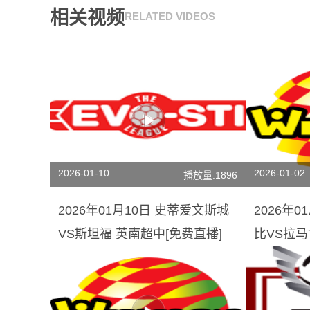
相关视频
RELATED VIDEOS
2026-01-10
2026-01-02
播放量:1896
2026年01月10日 史蒂爱文斯城
2026年
VS斯坦福 英南超中[免费直播]
比VS拉马
赛在线观