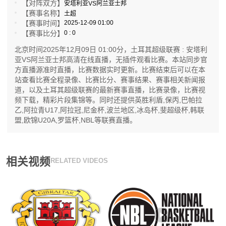
【对阵双方】
安塔利亚VS阿兰亚士邦
【赛事名称】
土超
【赛事时间】
2025-12-09 01:00
【赛事比分】
0 : 0
北京时间2025年12月09日 01:00分，土耳其超级联赛 : 安塔利
亚VS阿兰亚士邦高清在线直播，无插件观看比赛。本站同步官
方直播源准时直播，比赛数据实时更新。比赛结束后可以在本
站查看比赛全程录像、比赛比分、赛事结果、赛事相关新闻报
道，以及土耳其超级联赛的最新赛事直播，比赛录像，比赛视
频下载，精彩片段集锦等。同时还提供英胜利盾,保丙,巴帕拉
乙,阿拉青U17,阿拉冠,尼金杯,波兰地区,冰岛杯,斐超级杯,韩联
盟,欧锦U20A,罗篮杯,NBL等联赛直播。
相关视频
RELATED VIDEOS