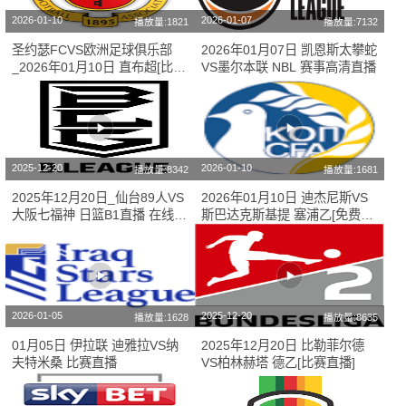
2026-01-10
2026-01-07
播放量:1821
播放量:7132
圣约瑟FCVS欧洲足球俱乐部
2026年01月07日 凯恩斯太攀蛇
_2026年01月10日 直布超[比赛
VS墨尔本联 NBL 赛事高清直播
直播]
2025-12-20
2026-01-10
播放量:8342
播放量:1681
2025年12月20日_仙台89人VS
2026年01月10日 迪杰尼斯VS
大阪七福神 日篮B1直播 在线直
斯巴达克斯基提 塞浦乙[免费直
播
播]
2026-01-05
2025-12-20
播放量:1628
播放量:8635
01月05日 伊拉联 迪雅拉VS纳
2025年12月20日 比勒菲尔德
夫特米桑 比赛直播
VS柏林赫塔 德乙[比赛直播]