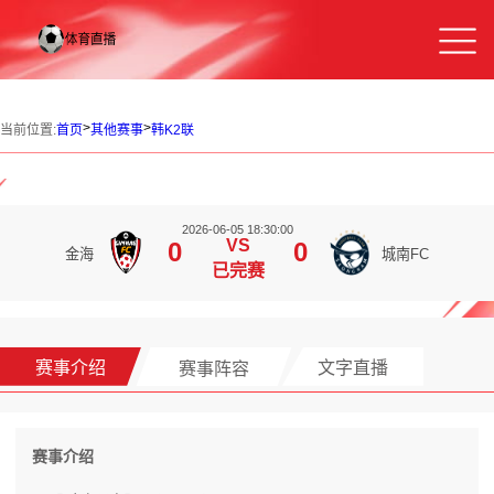
>
>
当前位置:
首页
其他赛事
韩K2联
2026-06-05 18:30:00
VS
0
0
金海
城南FC
已完赛
赛事介绍
赛事阵容
文字直播
赛事介绍