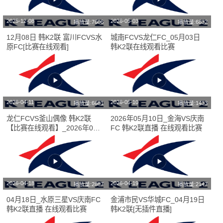
2025-12-08
2026-05-03
播放量:7606
播放量:6832
12月08日 韩K2联 富川FCVS水
城南FCVS龙仁FC_05月03日
原FC[比赛在线观看]
韩K2联在线观看比赛
2026-04-11
2026-05-10
播放量:6681
播放量:1433
龙仁FCVS釜山偶像 韩K2联
2026年05月10日_金海VS庆南
【比赛在线观看】_2026年04
FC 韩K2联直播 在线观看比赛
月11日
2026-04-18
2026-04-19
播放量:2887
播放量:2147
04月18日_水原三星VS庆南FC
金浦市民VS华城FC_04月19日
韩K2联直播 在线观看比赛
韩K2联[无插件直播]