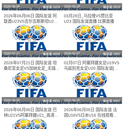
2026-06-06
2026-03-28
播放量:3159
播放量:2929
2026年06月06日 国际友谊 阿
03月28日_马拉维VS赞比亚
联酋U23VS吉尔吉斯斯坦U23
U23 国际友谊直播 比赛直播
在线观看比赛
2026-07-21
2026-02-07
播放量:4559
播放量:7997
2026年07月21日 国际友谊:坦
02月07日 阿塞拜疆女足U19VS
桑尼亚女足VS加纳女足_无插件
乌兹别克女足U20 国际友谊[无
直播
插件直播]
2026-06-06
2026-06-05
播放量:4831
播放量:4067
2026年06月06日 国际友谊:巴
2026年06月05日 国际友谊 法
林U21VS阿塞拜疆U21_高清直
国U16VS日本U16 在线观看比
播
赛