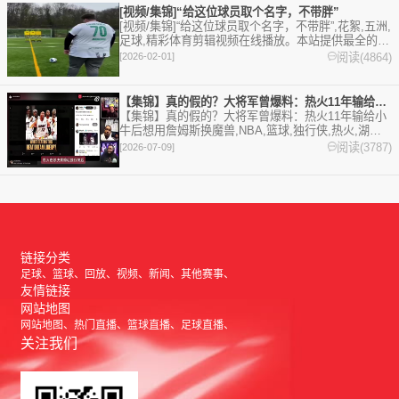
[视频/集锦]“给这位球员取个名字，不带胖”
[视频/集锦]“给这位球员取个名字，不带胖”,花絮,五洲,
足球,精彩体育剪辑视频在线播放。本站提供最全的篮
球视频足球视频,集锦,录像。
阅读(4864)
[2026-02-01]
【集锦】真的假的？大将军曾爆料：热火11年输给小牛后想用詹姆
【集锦】真的假的？大将军曾爆料：热火11年输给小
牛后想用詹姆斯换魔兽,NBA,篮球,独行侠,热火,湖人,
詹姆斯,小牛,精彩体育剪辑视频在线播放。本站提供
阅读(3787)
[2026-07-09]
最全的篮球视频足球视频,集锦,录像。
链接分类
足球
篮球
回放
视频
新闻
其他赛事
友情链接
网站地图
网站地图
热门直播
篮球直播
足球直播
关注我们