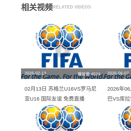
相关视频
RELATED VIDEOS
2026-02-13
2026-06-07
播放量:4524
02月13日 苏格兰U16VS罗马尼
2026年0
亚U16 国际友谊 免费直播
巴VS库