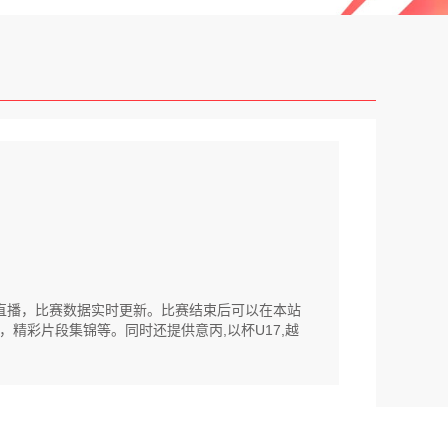
源准时直播，比赛数据实时更新。比赛结束后可以在本站
精彩片段集锦等。同时还提供意丙,以杯U17,越