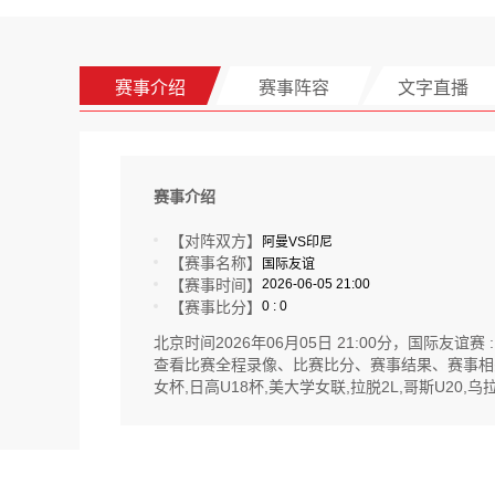
赛事介绍
赛事阵容
文字直播
赛事介绍
【对阵双方】
阿曼VS印尼
【赛事名称】
国际友谊
【赛事时间】
2026-06-05 21:00
【赛事比分】
0 : 0
北京时间2026年06月05日 21:00分，国
查看比赛全程录像、比赛比分、赛事结果、赛事相
女杯,日高U18杯,美大学女联,拉脱2L,哥斯U20,