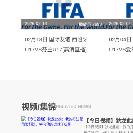
2026-02-18
2026-02-04
播放量:2693
02月18日 国际友谊 西班牙
02月04
U17VS芬兰U17[高清直播]
U17VS
直播]
视频/集锦
RELATED NEWS
【今日视频】狄龙此前：我的