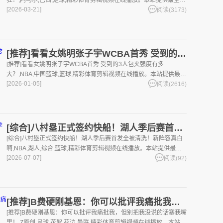
狂！,内马尔,巴西,足球,精彩体育剪辑视频在线播放。本站提供最全的
[2026-03-21]
篮球视频足球视频,集锦,录像。
阅读(3173)
[推荐]看看女姚明张子宇WCBA首秀 受到的3人包夹强度有多
[推荐]看看女姚明张子宇WCBA首秀 受到的3人包夹强度有多
大？,NBA,中国篮球,篮球,精彩体育剪辑视频在线播放。本站提供最全
[2026-01-05]
的篮球视频足球视频,集锦,录像。
阅读(2616)
[综合]八村塁正式签约快船！湖人季后赛首发全被清洗！新阵容真
[综合]八村塁正式签约快船！湖人季后赛首发全被清洗！新阵容真白
啊,NBA,湖人,综合,篮球,精彩体育剪辑视频在线播放。本站提供最全
[2026-07-07]
的篮球视频足球视频,集锦,录像。
阅读(92)
[推荐]B费硬刚基恩：你可以批评我痛批我，但别把我没说的话塞
[推荐]B费硬刚基恩：你可以批评我痛批我，但别把我没说的话塞我嘴
里！,Z原创,足球,花絮,花边,曼联,精彩体育剪辑视频在线播放。本站提