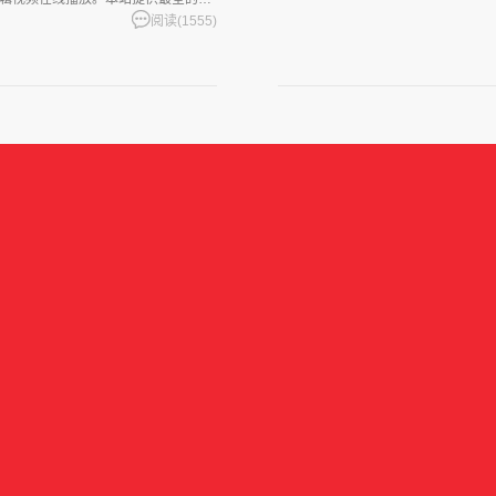
阅读(1555)