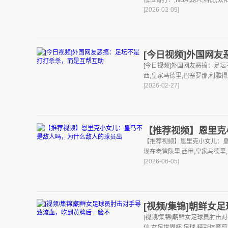
低位背打！,NBA,湖人,科比,
[2026-02-09]
本站提供最全的篮球视频足球视
[今日视频]外国网友恶搞：足坛
西,皇家马德里,巴塞罗那,利雅得
[2026-02-27]
佩,哈兰德,内马尔,曼城,法国,巴
在线播放。本站提供最全的篮球
【推荐视频】恩里克小女儿：
现在老爸队里,西甲,皇家马德里,
[2026-06-05]
彩体育剪辑视频在线播放。本站
录像。
[视频/集锦]朝鲜女足球员肘
信,女足世界杯,足球,精彩体