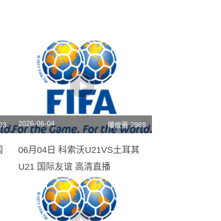
2026-06-04
03
播放量:7988
国
06月04日 科索沃U21VS土耳其
U21 国际友谊 高清直播