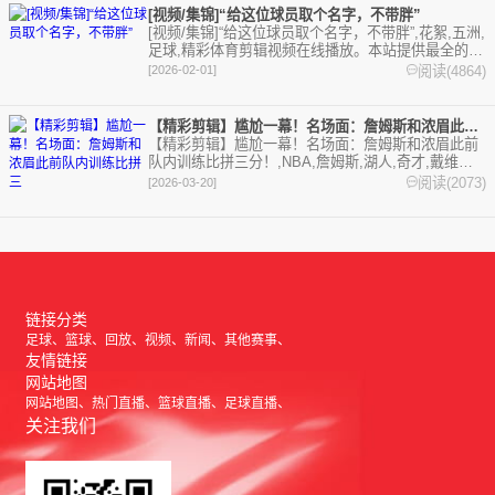
[视频/集锦]“给这位球员取个名字，不带胖”
[视频/集锦]“给这位球员取个名字，不带胖”,花絮,五洲,
足球,精彩体育剪辑视频在线播放。本站提供最全的篮
球视频足球视频,集锦,录像。
阅读(4864)
[2026-02-01]
【精彩剪辑】尴尬一幕！名场面：詹姆斯和浓眉此前队内训练比拼三
【精彩剪辑】尴尬一幕！名场面：詹姆斯和浓眉此前
队内训练比拼三分！,NBA,詹姆斯,湖人,奇才,戴维斯,
篮球,精彩体育剪辑视频在线播放。本站提供最全的篮
阅读(2073)
[2026-03-20]
球视频足球视频,集锦,录像。
链接分类
足球
篮球
回放
视频
新闻
其他赛事
友情链接
网站地图
网站地图
热门直播
篮球直播
足球直播
关注我们