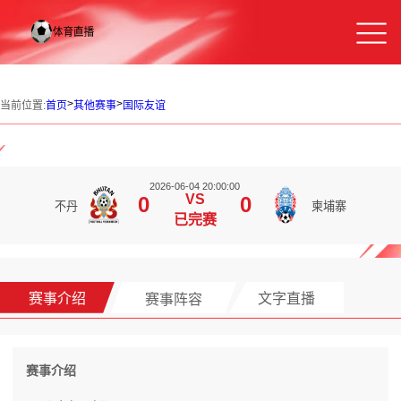
>
>
当前位置:
首页
其他赛事
国际友谊
2026-06-04 20:00:00
VS
0
0
不丹
柬埔寨
已完赛
赛事介绍
赛事阵容
文字直播
赛事介绍