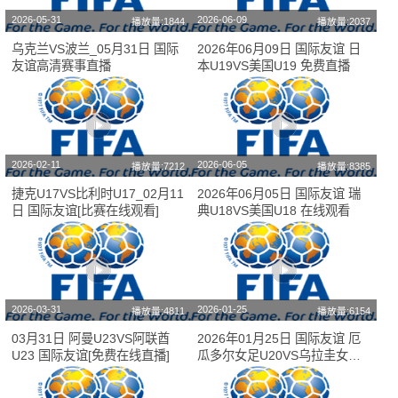
2026-05-31
2026-06-09
播放量:1844
播放量:2037
乌克兰VS波兰_05月31日 国际
2026年06月09日 国际友谊 日
友谊高清赛事直播
本U19VS美国U19 免费直播
2026-02-11
2026-06-05
播放量:7212
播放量:8385
捷克U17VS比利时U17_02月11
2026年06月05日 国际友谊 瑞
日 国际友谊[比赛在线观看]
典U18VS美国U18 在线观看
2026-03-31
2026-01-25
播放量:4811
播放量:6154
03月31日 阿曼U23VS阿联酋
2026年01月25日 国际友谊 厄
U23 国际友谊[免费在线直播]
瓜多尔女足U20VS乌拉圭女足
U20 高清直播