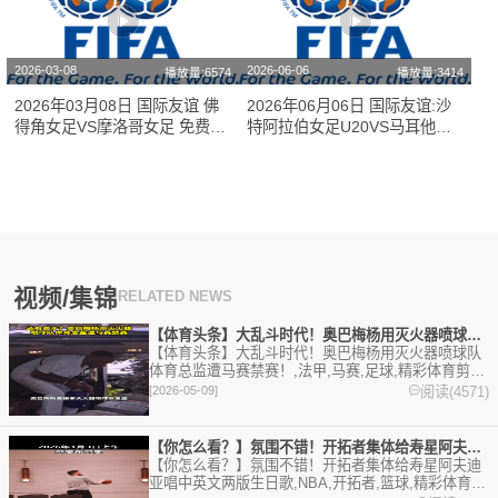
2026-03-08
2026-06-06
播放量:6574
播放量:3414
2026年03月08日 国际友谊 佛
2026年06月06日 国际友谊:沙
得角女足VS摩洛哥女足 免费在
特阿拉伯女足U20VS马耳他女
线直播
足U19_在线观看
视频/集锦
RELATED NEWS
【体育头条】大乱斗时代！奥巴梅杨用灭火器喷球队体育总监遭马赛
【体育头条】大乱斗时代！奥巴梅杨用灭火器喷球队
体育总监遭马赛禁赛！,法甲,马赛,足球,精彩体育剪辑
视频在线播放。本站提供最全的篮球视频足球视频,集
阅读(4571)
[2026-05-09]
锦,录像。
【你怎么看？】氛围不错！开拓者集体给寿星阿夫迪亚唱中英文两版
【你怎么看？】氛围不错！开拓者集体给寿星阿夫迪
亚唱中英文两版生日歌,NBA,开拓者,篮球,精彩体育剪