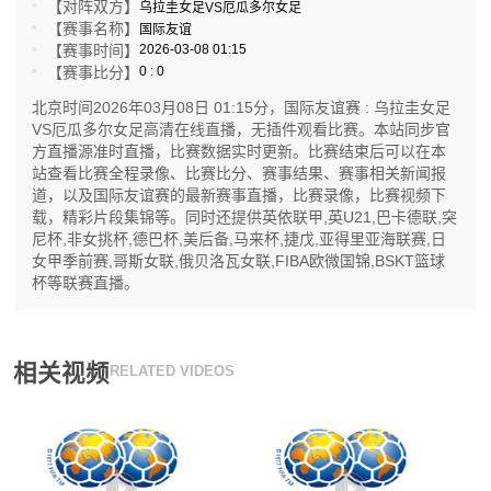
【对阵双方】
乌拉圭女足VS厄瓜多尔女足
【赛事名称】
国际友谊
【赛事时间】
2026-03-08 01:15
【赛事比分】
0 : 0
北京时间2026年03月08日 01:15分，国际友谊赛 : 乌拉圭女足
VS厄瓜多尔女足高清在线直播，无插件观看比赛。本站同步官
方直播源准时直播，比赛数据实时更新。比赛结束后可以在本
站查看比赛全程录像、比赛比分、赛事结果、赛事相关新闻报
道，以及国际友谊赛的最新赛事直播，比赛录像，比赛视频下
载，精彩片段集锦等。同时还提供英依联甲,英U21,巴卡德联,突
尼杯,非女挑杯,德巴杯,美后备,马来杯,捷戊,亚得里亚海联赛,日
女甲季前赛,哥斯女联,俄贝洛瓦女联,FIBA欧微国锦,BSKT篮球
杯等联赛直播。
相关视频
RELATED VIDEOS