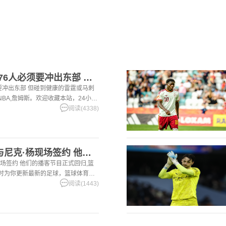
【詹姆斯】巴克利：76人必须要冲出东部 但碰到健康的雷霆或马
要冲出东部 但碰到健康的雷霆或马刺
,NBA,詹姆斯。欢迎收藏本站，24小时
育资讯。
阅读(4338)
[体育报道]阿里纳斯与尼克·杨现场签约 他们的播客节目正式回
现场签约 他们的播客节目正式回归,篮
小时为你更新最新的足球，篮球体育资
阅读(1443)