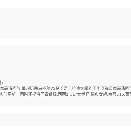
)
全程录像高清回放,俄超历届乌拉尔VS马哈奇卡拉迪纳摩的历史交锋录像高清
新。同时还提供巴青锦标,西丙1,U17女世杯,瑞典女超,南冠U15,葡萄