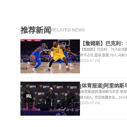
推荐新闻
RELATED NEWS
【詹姆斯】巴克利：76人必须
并不占优,篮球,雷霆,76人,马刺
[2026-07-25]
为你更新最新的足球，篮球体
[体育报道]阿里纳斯与尼克·杨
球,NBA。欢迎收藏本站，24
[2026-07-24]
讯。