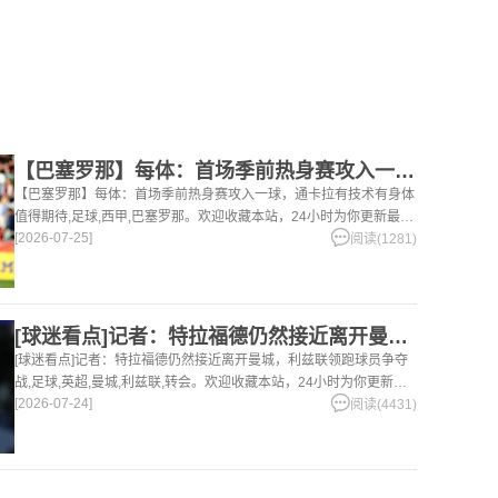
【巴塞罗那】每体：首场季前热身赛攻入一球，通卡拉有技术有身体
【巴塞罗那】每体：首场季前热身赛攻入一球，通卡拉有技术有身体
值得期待,足球,西甲,巴塞罗那。欢迎收藏本站，24小时为你更新最新
[2026-07-25]
的足球，篮球体育资讯。
阅读(1281)
[球迷看点]记者：特拉福德仍然接近离开曼城，利兹联领跑球员争
[球迷看点]记者：特拉福德仍然接近离开曼城，利兹联领跑球员争夺
战,足球,英超,曼城,利兹联,转会。欢迎收藏本站，24小时为你更新最
[2026-07-24]
新的足球，篮球体育资讯。
阅读(4431)