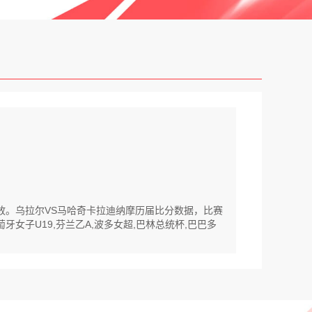
回放。乌拉尔VS马哈奇卡拉迪纳摩历届比分数据，比赛
牙女子U19,芬兰乙A,波多女超,巴林总统杯,巴巴多