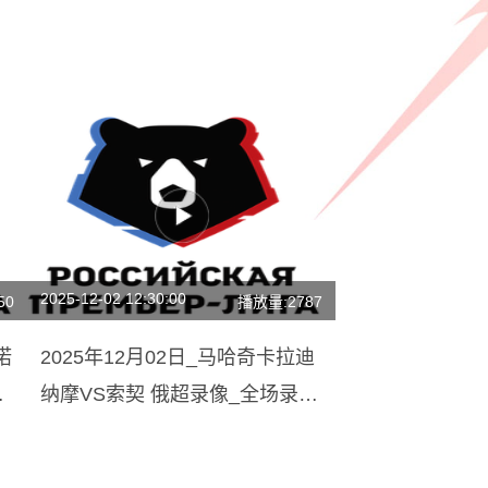
2025-12-02 12:30:00
50
播放量:2787
诺
2025年12月02日_马哈奇卡拉迪
像
纳摩VS索契 俄超录像_全场录像
【视频集锦】