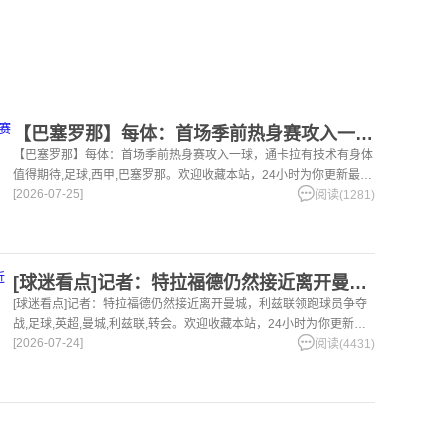
【巴塞罗那】每体：首场季前热身赛攻入一球，通卡拉有技术有身体
【巴塞罗那】每体：首场季前热身赛攻入一球，通卡拉有技术有身体
值得期待,足球,西甲,巴塞罗那。欢迎收藏本站，24小时为你更新最新
[2026-07-25]
的足球，篮球体育资讯。
阅读(1281)
[球迷看点]记者：特拉福德仍然接近离开曼城，利兹联领跑球员争
[球迷看点]记者：特拉福德仍然接近离开曼城，利兹联领跑球员争夺
战,足球,英超,曼城,利兹联,转会。欢迎收藏本站，24小时为你更新最
[2026-07-24]
新的足球，篮球体育资讯。
阅读(4431)