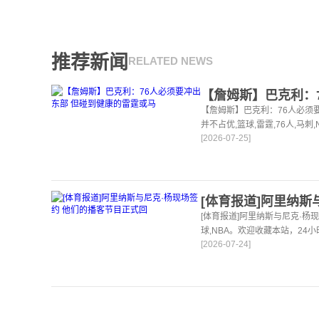
推荐新闻
RELATED NEWS
【詹姆斯】巴克利：76人必须
并不占优,篮球,雷霆,76人,马刺
[2026-07-25]
为你更新最新的足球，篮球体
[体育报道]阿里纳斯与尼克·杨
球,NBA。欢迎收藏本站，24
[2026-07-24]
讯。