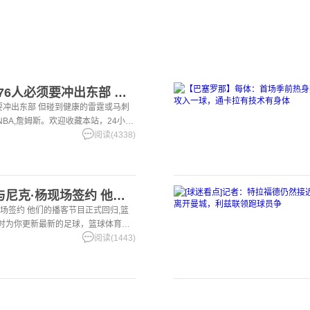
【詹姆斯】巴克利：76人必须要冲出东部 但碰到健康的雷霆或马
要冲出东部 但碰到健康的雷霆或马刺
,NBA,詹姆斯。欢迎收藏本站，24小时
育资讯。
阅读(4338)
[体育报道]阿里纳斯与尼克·杨现场签约 他们的播客节目正式回
现场签约 他们的播客节目正式回归,篮
小时为你更新最新的足球，篮球体育资
阅读(1443)