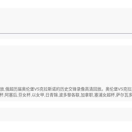
高清回放,俄超历届奥伦堡VS克拉斯诺的历史交锋录像高清回放。奥伦堡VS
阿塞后,芬女杯,以女甲,日青锦,波多黎各联,加拿职,塞浦女超杯,萨尔瓦