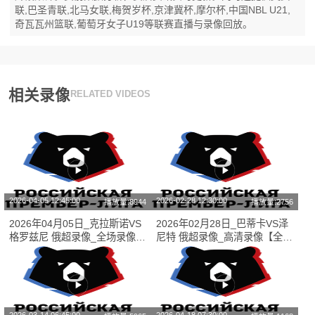
联,巴圣青联,北马女联,梅贺岁杯,京津冀杯,摩尔杯,中国NBL U21,
奇瓦瓦州篮联,葡萄牙女子U19等联赛直播与录像回放。
相关录像
RELATED VIDEOS
2026-04-05 12:45:00
2026-02-28 12:30:00
播放量:8944
播放量:2756
2026年04月05日_克拉斯诺VS
2026年02月28日_巴蒂卡VS泽
格罗兹尼 俄超录像_全场录像
尼特 俄超录像_高清录像【全场
【全场回放】
回放】