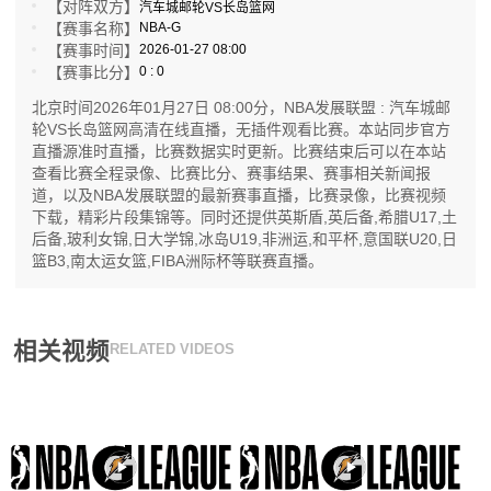
【对阵双方】
汽车城邮轮VS长岛篮网
【赛事名称】
NBA-G
【赛事时间】
2026-01-27 08:00
【赛事比分】
0 : 0
北京时间2026年01月27日 08:00分，NBA发展联盟 : 汽车城邮
轮VS长岛篮网高清在线直播，无插件观看比赛。本站同步官方
直播源准时直播，比赛数据实时更新。比赛结束后可以在本站
查看比赛全程录像、比赛比分、赛事结果、赛事相关新闻报
道，以及NBA发展联盟的最新赛事直播，比赛录像，比赛视频
下载，精彩片段集锦等。同时还提供英斯盾,英后备,希腊U17,土
后备,玻利女锦,日大学锦,冰岛U19,非洲运,和平杯,意国联U20,日
篮B3,南太运女篮,FIBA洲际杯等联赛直播。
相关视频
RELATED VIDEOS