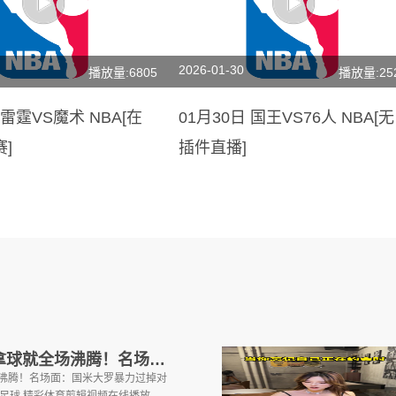
2026-01-30
播放量:6805
播放量:25
 雷霆VS魔术 NBA[在
01月30日 国王VS76人 NBA[无
]
插件直播]
【有道理嘛?】他一拿球就全场沸腾！名场面：国米大罗暴力过掉对
沸腾！名场面：国米大罗暴力过掉对