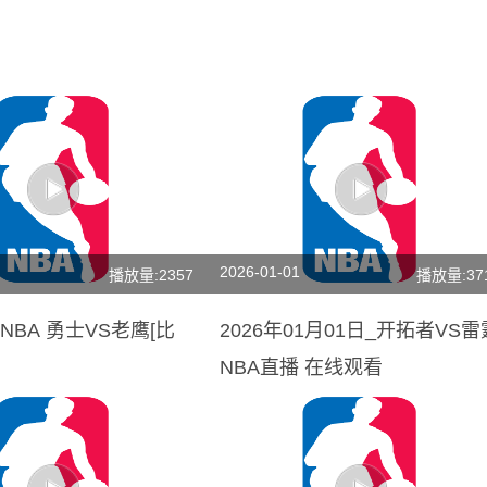
2026-01-01
播放量:2357
播放量:37
 NBA 勇士VS老鹰[比
2026年01月01日_开拓者VS雷
NBA直播 在线观看