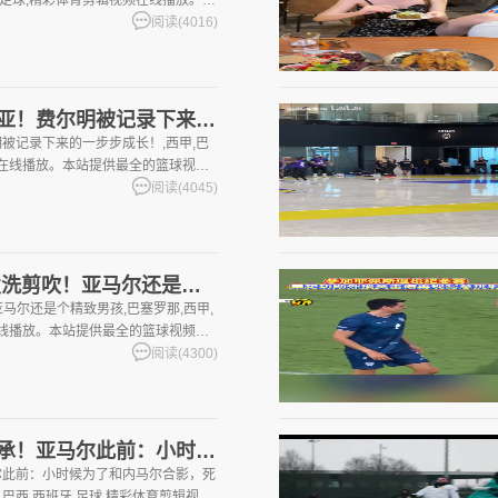
,足球,精彩体育剪辑视频在线播放。本
,集锦,录像。
阅读(4016)
【体育头条】拉玛西亚！费尔明被记录下来的一步步成长！
被记录下来的一步步成长！,西甲,巴
频在线播放。本站提供最全的篮球视频
阅读(4045)
[有道理嘛?]美容美发洗剪吹！亚马尔还是个精致男孩
亚马尔还是个精致男孩,巴塞罗那,西甲,
在线播放。本站提供最全的篮球视频足
阅读(4300)
【精彩剪辑】一脉相承！亚马尔此前：小时候为了和内马尔合影，死
尔此前：小时候为了和内马尔合影，死
,巴西,西班牙,足球,精彩体育剪辑视频